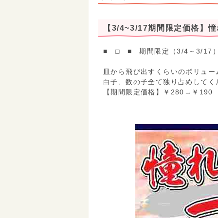
【3/4~3/17期間限定価格
■ □ ■ 期間限定（3/4～3/17
皿から飛び出すくらいのボリュー
白子、数の子全て独り占めしてく
【期間限定価格】￥280→￥190