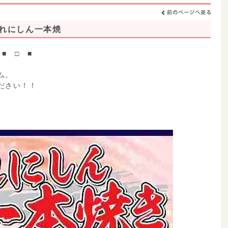
】憧れにしん一本焼
）■ □ ■
ム。
ださい！！