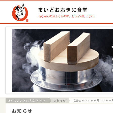
昔ながらのおふくろの味、どうぞ召し上がれ。
まいどおおきに食堂 HOME
お知らせ
【縞ほっけ３９９円⇒３６０円