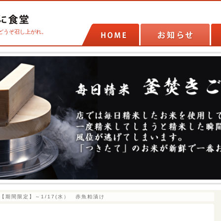
どうぞ召し上がれ。
【期間限定】～1/17(水） 赤魚粕漬け