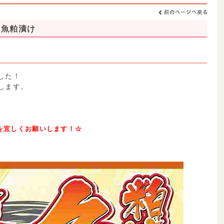
赤魚粕漬け
した！
します。
を宜しくお願いします！☆