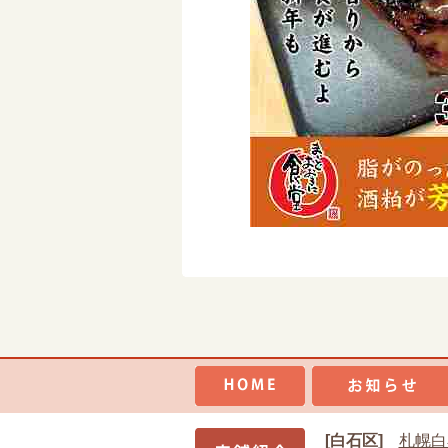
[白石区]
札幌白