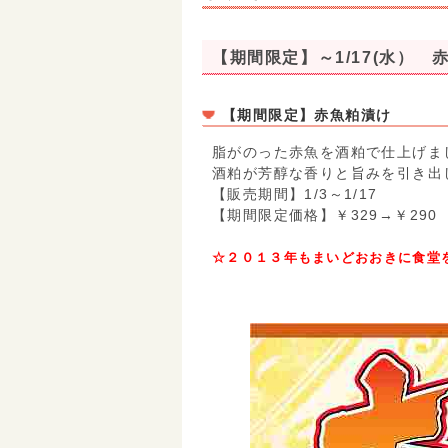
【期間限定】～1/17(水） 
【期間限定】赤魚粕漬け
脂がのった赤魚を酒粕で仕上げま
酒粕が芳醇な香りと旨みを引き出
【販売期間】1/3～1/17
【期間限定価格】￥329→￥290
☆２０１３年もまいどおおきに食堂