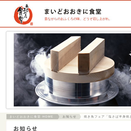
昔ながらのおふくろの味、どうぞ召し上がれ。
まいどおおきに食堂 HOME
お知らせ
焼き魚フェア「塩さば半身焼